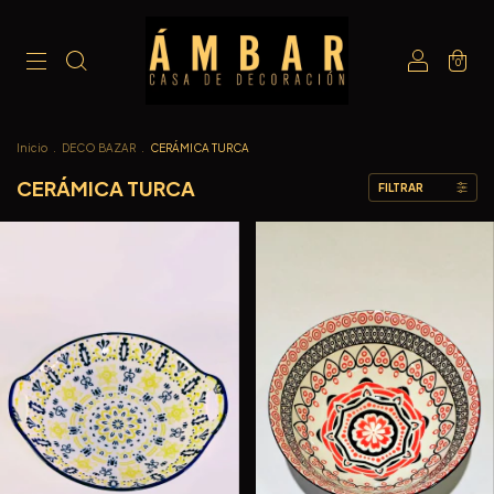
0
Inicio
.
DECO BAZAR
.
CERÁMICA TURCA
CERÁMICA TURCA
FILTRAR